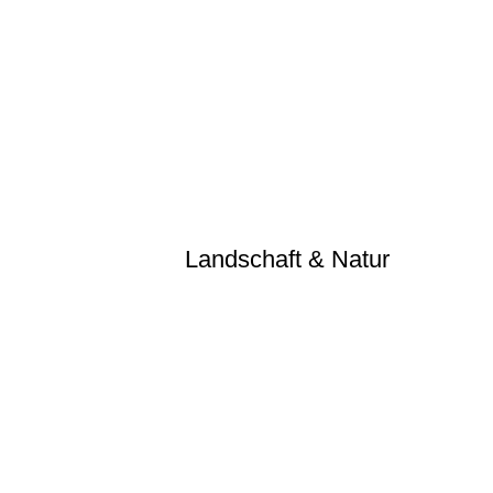
Kloster Malchow
DSC_2997
DSC_3077
DSC_2951
DSC_2942
DSC_2076
Landschaft & Natur
DSC_0446
DSC_0934
DSC_0736
DSC_0681
DSC_2732