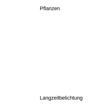
Pflanzen
DSC_1906
DSC_0405
DSC_0089
DSC_0140
DSC_1952
DSC_2011
DSC_3962
DSC_1998
DSC_2129
Langzeitbelichtung