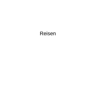
DSC_4999
DSC_5315
DSC_5206
Reisen
20191027_072530
DSC_2174
DSC_7766
DSC_8419
DSC_8451
IMG_2858
IMG_9783
IMG_9842