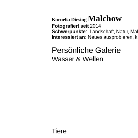
Malchow
Kornelia Diesing
Fotografiert seit
2014
Schwerpunkte:
Landschaft, Natur, Mak
Interessiert an:
Neues ausprobieren, kl
Persönliche Galerie
Wasser & Wellen
DSC_5626
DSC_6228
DSC_6306
DSC_6240
DSC_6241
Tiere