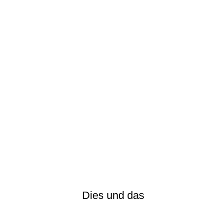
DSC_5908-2
IMG_8173
DSC_6680
DSC_2818
DSC_3485
DSC_5119
DSC_2106
DSC_4080
IMG_8204
DSC_0106
Dies und das
DSC_0495