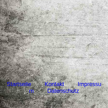
Lindenallee Warin - Bernd Gerlich
Dezemberwald - Ralf Prien
Startseite
Kontakt
Impressu
m
Datenschutz