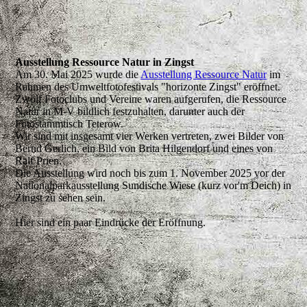
Ausstellung Ressource Natur in Zingst
Am 30. Mai 2025 wurde die
Ausstellung Ressource Natur
im
Rahmen des Umweltfotofestivals "horizonte Zingst" eröffnet.
Zwölf Fotoclubs und Vereine waren aufgerufen, die Ressource
Natur in M-V bildlich festzuhalten, darunter auch der
Fotostammtisch Teterow.
Wir sind mit insgesamt vier Werken vertreten, zwei Bilder von
Bernd Gerlich, ein Bild von Brita Hilgendorf und eines von
Ralf Prien.
Die Ausstellung wird noch bis zum 1. November 2025 vor der
Nationalparkausstellung Sundische Wiese (kurz vor'm Deich) in
Zingst zu sehen sein.
Hier sind ein paar Eindrücke der Eröffnung.