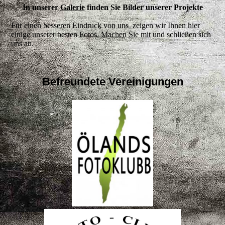
In unserer
Galerie
finden Sie Bilder unserer Projekte
Für einen besseren Eindruck von uns zeigen wir Ihnen hier
einige unserer besten Fotos.
Machen Sie mit
und schließen sich
uns an.
Befreundete Vereinigungen