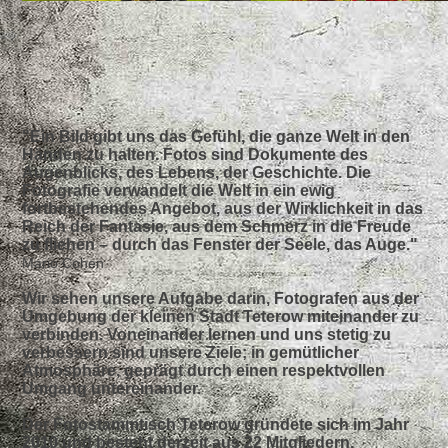
"Ein Bild gibt uns das Gefühl, die ganze Welt in den
Händen zu halten. Fotos sind Dokumente des
Augenblicks, des Lebens, der Geschichte. Die
Fotografie verwandelt die Welt in ein ewig
fortbestehendes Angebot, aus der Wirklichkeit in das
Reich der Fantasie, aus dem Schmerz in die Freude
zu fliehen – durch das Fenster der Seele, das Auge."
Mario Cohen
Wir sehen unsere Aufgabe darin, Fotografen aus der
Umgebung der kleinen Stadt Teterow miteinander zu
verbinden. Voneinander lernen und uns stetig zu
verbessern sind unsere Ziele; in gemütlicher
Atmosphäre, geprägt durch einen respektvollen
Umgang untereinander.
Der Fotostammtisch Teterow gründete sich im Jahr
2010 und besteht derzeit aus 22 Mitgliedern.