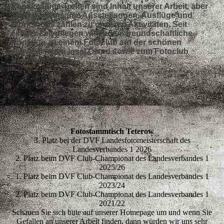
Regelmäßige Treffen sind Inhalt unserer Arbeit, aber
auch gemeinsame Ausstellungen, Ausflüge und
Workshops zählen zu unseren Aktivitäten. Seit
einiger Zeit pflegen wir zudem freundschaftliche
Kontakte zu einem Fotoclub auf der schönen
schwedischen Insel Öland sowie zum Fotoclub
Neustadt-Glewe.
Fotostammtisch Teterow
3. Platz bei der DVF Landesfotomeisterschaft des
Landesverbandes 1 2026
2. Platz beim DVF Club-Championat des Landesverbandes 1
2025/26
1. Platz beim DVF Club-Championat des Landesverbandes 1
2023/24
2. Platz beim DVF Club-Championat des Landesverbandes 1
2021/22
Schauen Sie sich bitte auf unserer Homepage um und wenn Sie
Gefallen an unserer Arbeit finden, dann würden wir uns sehr