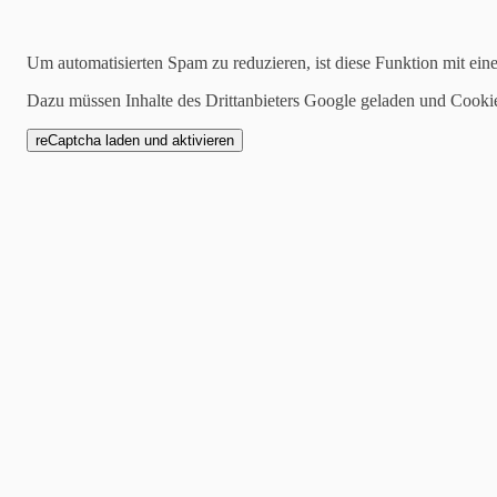
Kategorien
Um automatisierten Spam zu reduzieren, ist diese Funktion mit ein
alle
Dazu müssen Inhalte des Drittanbieters Google geladen und Cooki
Allgemein
2023-01-Jan
2022-12-Dez
2022-11-Nov
2022-12-29
Bild 09 - Lothar